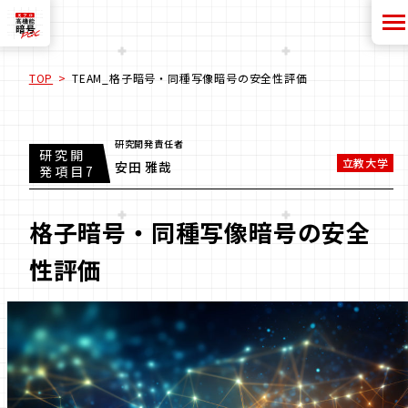
TOP
TEAM_格⼦暗号・同種写像暗号の安全性評価
研究開発責任者
研究開
立教大学
安⽥ 雅哉
発項目7
格⼦暗号・同種写像暗号の安全
性評価