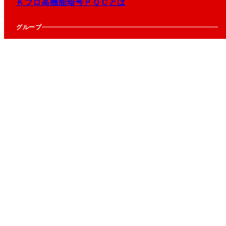
Ｋプロ高機能暗号ＰＱＣとは
グループ
東京⼤学
高機能暗号における帰着問題の困難性評価
横浜国立大学
⾼機能暗号の性能向上
電気通信大学
高機能暗号の効率的実現と安全性評価
東京科学⼤学
⾼機能暗号プロトコル
筑波大学
量⼦計算機に対する安全性評価
早稲田大学
⾼機能暗号の安全性評価
立教大学
格⼦暗号・同種写像暗号の安全性評価